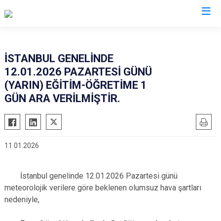
İstanbul
İSTANBUL GENELİNDE
12.01.2026 PAZARTESİ GÜNÜ
Adalar
Fatih
Sultanbeyli
(YARIN) EĞİTİM-ÖĞRETİME 1
Avcılar
Gaziosmanpaşa
Tuzla
GÜN ARA VERİLMİŞTİR.
Bağcılar
Güngören
Ümraniye
Bahçelievler
Kadıköy
Üsküdar
Bakırköy
Kağıthane
Zeytinburnu
11.01.2026
Bayrampaşa
Kartal
Arnavutköy
Beşiktaş
Küçükçekmece
Ataşehir
İstanbul genelinde 12.01.2026 Pazartesi günü
Beykoz
Maltepe
Başakşehir
meteorolojik verilere göre beklenen olumsuz hava şartları
nedeniyle,
Beyoğlu
Pendik
Beylikdüzü
Büyükçekmece
Sarıyer
Çekmeköy