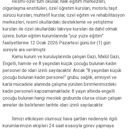
Resmî-özel tüm okullar, halk eğitim merkezleri,
Çatalca
Şile
Esenyurt
olgunlaşma enstitüleri, özel öğretim kursları, motorlu taşıt
Esenler
Silivri
Sancaktepe
sürücü kursları, muhtelif kurslar, özel eğitim ve rehabilitasyon
merkezleri, resmî okullardaki destekleme ve yetiştirme
Eyüpsultan
Şişli
Sultangazi
kursları ile özel okullardaki takviye kursları da dahil olmak
üzere; bütün eğitim kurumlarında “yüz yüze eğitim”
faaliyetlerine 12 Ocak 2026 Pazartesi günü bir (1) gün
süreyle ara verilmiştir.
Kamu kurum ve kuruluşlarında çalışan Gazi, Malûl Gazi,
Engelli, hamile ve 8 yaşından küçük çocuğu bulunan kadın
personel de idari izinli sayılacaktır. Ancak “8 yaşından küçük
çocuğu bulunan kadın personel” grubu; sağlık, emniyet ve
karla mücadele alanında çalışma yürüten birimlerimizdeki
kadın personeli kapsamamaktadır. 8 yaşın altında engelli
çocuğu bulunan hangi meslek grubunda olursa olsun çalışan
anneler de belirlenen tarihte idari izinli sayılacaktır.
İlimizi etkileyen olumsuz hava şartları nedeniyle ilgili
kurumlarımızın ekipleri 24 saat esasıyla görev yapmaya