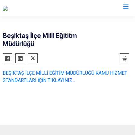
İstanbul
Beşiktaş İlçe Milli Eğititm
Müdürlüğü
Adalar
Fatih
Sultanbeyli
Avcılar
Gaziosmanpaşa
Tuzla
Bağcılar
Güngören
Ümraniye
BEŞİKTAŞ İLÇE MİLLİ EĞİTİM MÜDÜRLÜĞÜ KAMU HİZMET
Bahçelievler
Kadıköy
Üsküdar
STANDARTLARI İÇİN TIKLAYINIZ...
Bakırköy
Kağıthane
Zeytinburnu
Bayrampaşa
Kartal
Arnavutköy
Beşiktaş
Küçükçekmece
Ataşehir
Beykoz
Maltepe
Başakşehir
Beyoğlu
Pendik
Beylikdüzü
Büyükçekmece
Sarıyer
Çekmeköy