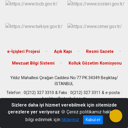
Çatalca
Şile
Esenyurt
Esenler
Silivri
Sancaktepe
Eyüpsultan
Şişli
Sultangazi
e-İçişleri Projesi
Açık Kapı
Resmi Gazete
Mevzuat Bilgi Sistemi
Kolluk Gözetim Komisyonu
Yıldız Mahallesi Çırağan Caddesi No:77 PK:34349 Beşiktaş/
İSTANBUL
Telefon : 0(212) 327 3310 & Faks : 0(212) 327 3311 & e-posta :
besiktas@istanbul.gov.tr
Sizlere daha iyi hizmet verebilmek için sitemizde
çerezlere yer veriyoruz
🍪 Çerez politikamız hakkında
bilgi edinmek için
tıklayınız
Kabul et