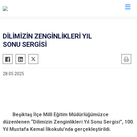
İstanbul
DİLİMİZİN ZENGİNLİKLERİ YIL
SONU SERGİSİ
Adalar
Fatih
Sultanbeyli
Avcılar
Gaziosmanpaşa
Tuzla
Bağcılar
Güngören
Ümraniye
28.05.2025
Bahçelievler
Kadıköy
Üsküdar
Bakırköy
Kağıthane
Zeytinburnu
Bayrampaşa
Kartal
Arnavutköy
Beşiktaş
Küçükçekmece
Ataşehir
Beykoz
Beşiktaş İlçe Millî Eğitim Müdürlüğümüzce
Maltepe
Başakşehir
düzenlenen “Dilimizin Zenginlikleri Yıl Sonu Sergisi”, 100.
Beyoğlu
Pendik
Beylikdüzü
Yıl Mustafa Kemal İlkokulu’nda gerçekleştirildi.
Büyükçekmece
Sarıyer
Çekmeköy