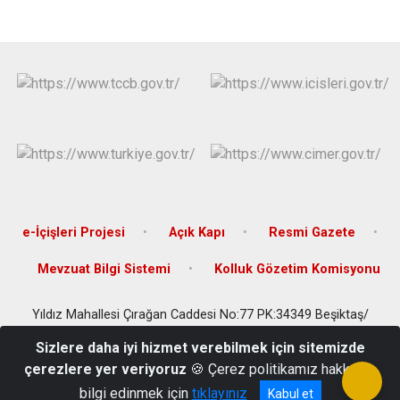
Çatalca
Şile
Esenyurt
Esenler
Silivri
Sancaktepe
Eyüpsultan
Şişli
Sultangazi
e-İçişleri Projesi
Açık Kapı
Resmi Gazete
Mevzuat Bilgi Sistemi
Kolluk Gözetim Komisyonu
Yıldız Mahallesi Çırağan Caddesi No:77 PK:34349 Beşiktaş/
İSTANBUL
Sizlere daha iyi hizmet verebilmek için sitemizde
Telefon : 0(212) 327 3310 & Faks : 0(212) 327 3311 & e-posta :
çerezlere yer veriyoruz
🍪 Çerez politikamız hakkında
besiktas@istanbul.gov.tr
bilgi edinmek için
tıklayınız
Kabul et