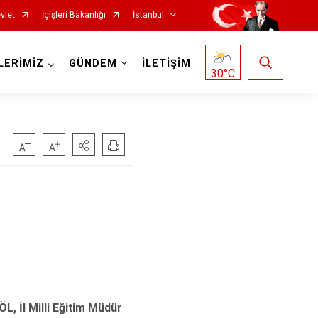
vlet
İçişleri Bakanlığı
İstanbul
LERİMİZ
GÜNDEM
İLETİŞİM
30
°C
Fatih
Sultanbeyli
Gaziosmanpaşa
Tuzla
Güngören
Ümraniye
Kadıköy
Üsküdar
Kağıthane
Zeytinburnu
Kartal
Arnavutköy
Küçükçekmece
Ataşehir
, İl Milli Eğitim Müdür