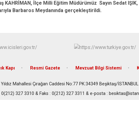
Beykoz
 KAHRİMAN, İlçe Milli Eğitim Müdürümüz Sayın Sedat IŞIK, 
arıyla Barbaros Meydanında gerçekleştirildi.
Beyoğlu
Büyükçekme
Çatalca
Esenler
Eyüpsultan
ık Kapı
Resmi Gazete
Mevzuat Bilgi Sistemi
Yıldız Mahallesi Çırağan Caddesi No:77 PK:34349 Beşiktaş/İSTANBUL
: 0(212) 327 3310 & Faks : 0(212) 327 3311 & e-posta : besiktas@istanb