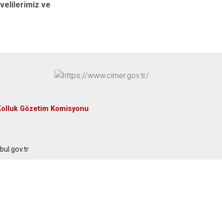
Maltepe
Başakşehir
velilerimiz ve
Pendik
Beylikdüzü
ce
Sarıyer
Çekmeköy
Şile
Esenyurt
Silivri
Sancaktepe
Şişli
Sultangazi
Kolluk Gözetim Komisyonu
ul.gov.tr