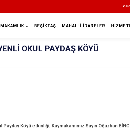
e-De
YMAKAMLIK
BEŞİKTAŞ
MAHALLİ İDARELER
HİZMET
İstanbul
VENLİ OKUL PAYDAŞ KÖYÜ
Adalar
Avcılar
Bağcılar
Bahçelievler
Bakırköy
Bayrampaşa
Beşiktaş
l Paydaş Köyü etkinliği, Kaymakamımız Sayın Oğuzhan BİNGÖL